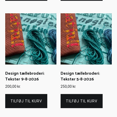
Design tællebroderi:
Design tællebroderi:
Tekster 9-8-2026
Tekster 5-8-2026
200,00
kr.
250,00
kr.
TILFØJ TIL KURV
TILFØJ TIL KURV