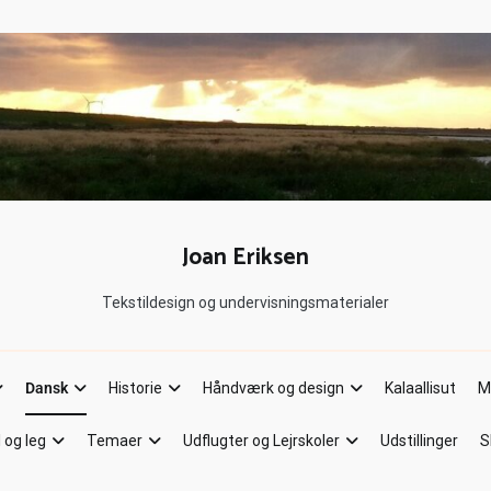
Joan Eriksen
Tekstildesign og undervisningsmaterialer
Dansk
Historie
Håndværk og design
Kalaallisut
M
l og leg
Temaer
Udflugter og Lejrskoler
Udstillinger
S