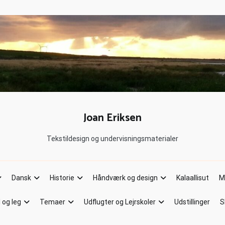
Joan Eriksen
Tekstildesign og undervisningsmaterialer
Dansk
Historie
Håndværk og design
Kalaallisut
M
l og leg
Temaer
Udflugter og Lejrskoler
Udstillinger
S