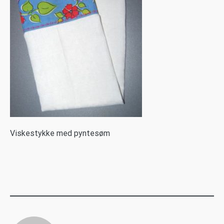
V
iskestykke med pyntesøm