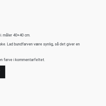
ri. måler 40×40 cm.
aske. Lad bundfarven være synlig, så det giver en
ken farve i kommentarfeltet.
V