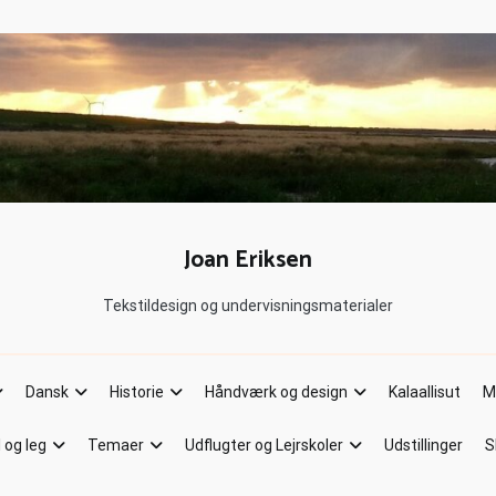
Joan Eriksen
Tekstildesign og undervisningsmaterialer
Dansk
Historie
Håndværk og design
Kalaallisut
M
l og leg
Temaer
Udflugter og Lejrskoler
Udstillinger
S