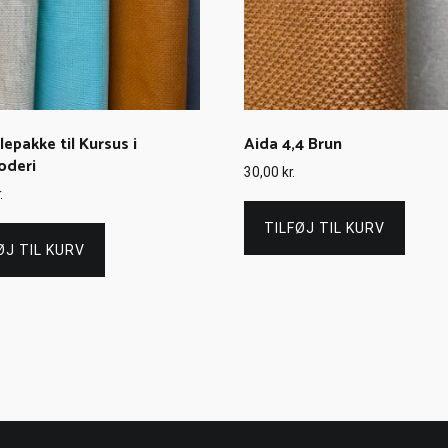
lepakke til Kursus i
Aida 4,4 Brun
oderi
30,00
kr.
.
TILFØJ TIL KURV
ØJ TIL KURV