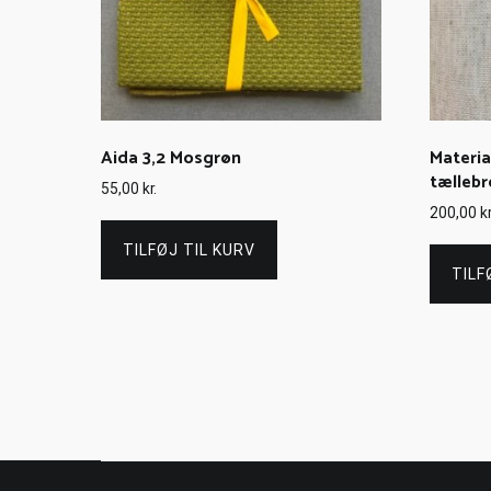
Aida 3,2 Mosgrøn
Materia
tællebr
55,00
kr.
200,00
kr
TILFØJ TIL KURV
TILF