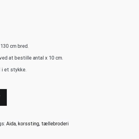
x 130 cm bred.
ved at bestille antal x 10 cm.
i et stykke.
V
gs:
Aida
,
korssting
,
tællebroderi