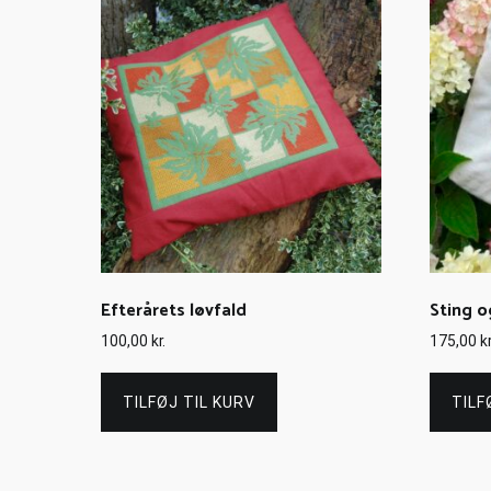
Efterårets løvfald
Sting o
100,00
kr.
175,00
kr
TILFØJ TIL KURV
TILF