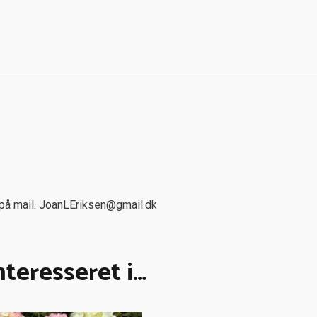
å mail. JoanLEriksen@gmail.dk
teresseret i…