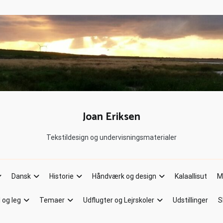
Joan Eriksen
Tekstildesign og undervisningsmaterialer
Dansk
Historie
Håndværk og design
Kalaallisut
M
l og leg
Temaer
Udflugter og Lejrskoler
Udstillinger
S