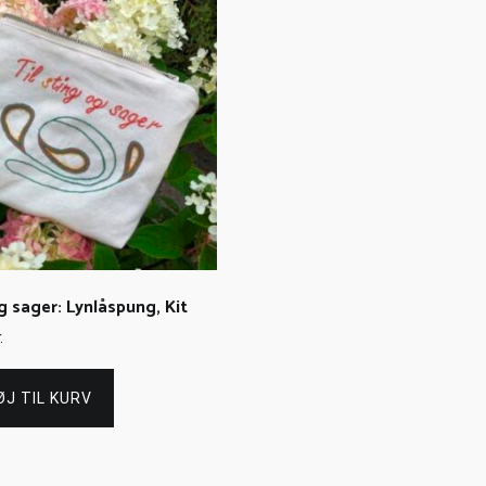
g sager: Lynlåspung, Kit
.
ØJ TIL KURV