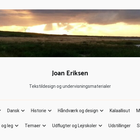
Joan Eriksen
Tekstildesign og undervisningsmaterialer
Dansk
Historie
Håndværk og design
Kalaallisut
M
l og leg
Temaer
Udflugter og Lejrskoler
Udstillinger
S