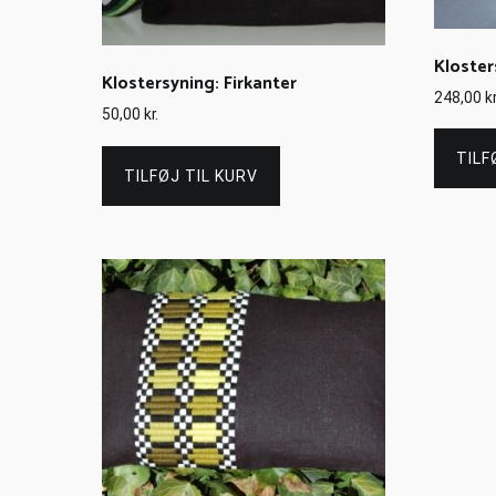
Kloster
Klostersyning: Firkanter
248,00
kr
50,00
kr.
TILF
TILFØJ TIL KURV