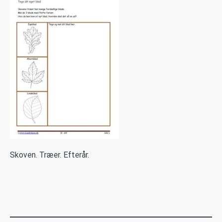
S
koven. Træer. Efterår.