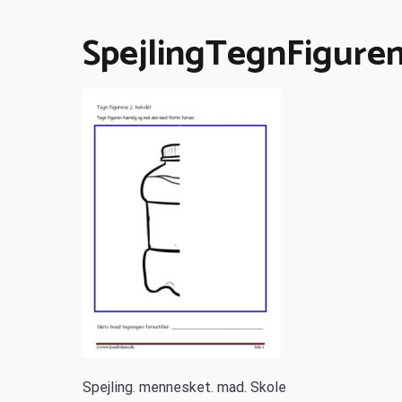
SpejlingTegnFigure
S
pejling. mennesket. mad. Skole