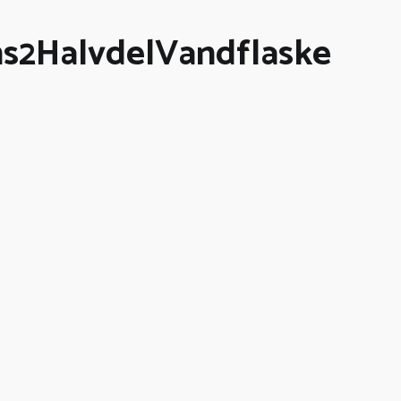
ns2HalvdelVandflaske