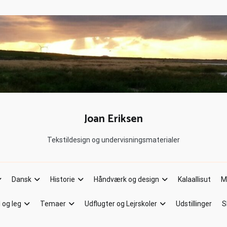
Joan Eriksen
Tekstildesign og undervisningsmaterialer
Dansk
Historie
Håndværk og design
Kalaallisut
M
l og leg
Temaer
Udflugter og Lejrskoler
Udstillinger
S