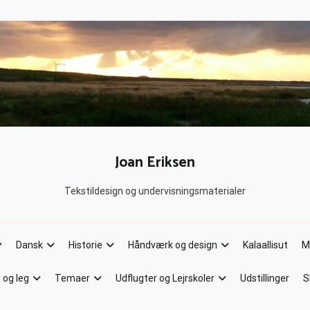
Joan Eriksen
Tekstildesign og undervisningsmaterialer
Dansk
Historie
Håndværk og design
Kalaallisut
M
l og leg
Temaer
Udflugter og Lejrskoler
Udstillinger
S