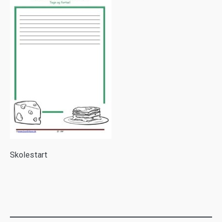
S
kolestart