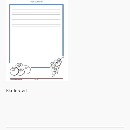
S
kolestart