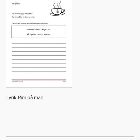
L
yrik Rim på mad