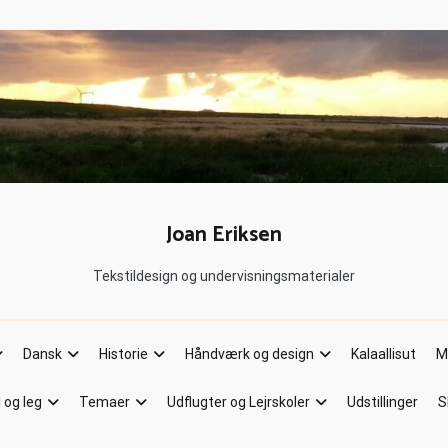
Joan Eriksen
Tekstildesign og undervisningsmaterialer
Dansk
Historie
Håndværk og design
Kalaallisut
M
l og leg
Temaer
Udflugter og Lejrskoler
Udstillinger
S