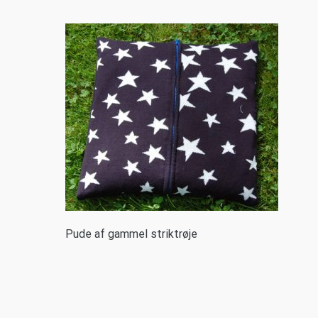
P
ude af gammel striktrøje