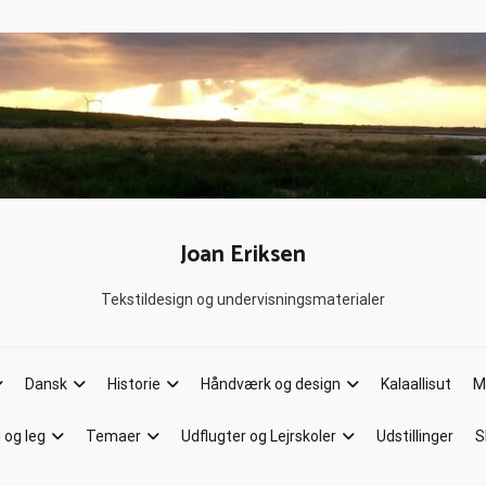
Joan Eriksen
Tekstildesign og undervisningsmaterialer
Dansk
Historie
Håndværk og design
Kalaallisut
M
l og leg
Temaer
Udflugter og Lejrskoler
Udstillinger
S