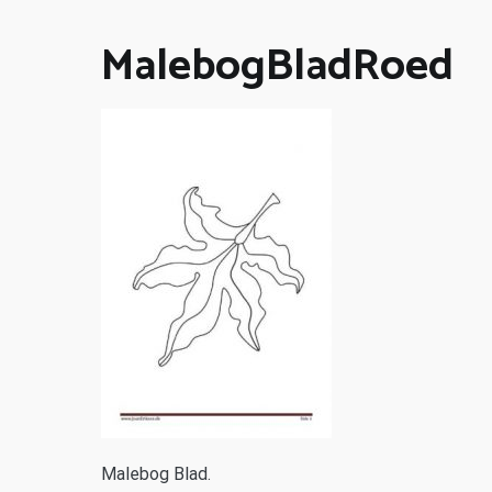
MalebogBladRoed
M
alebog Blad.