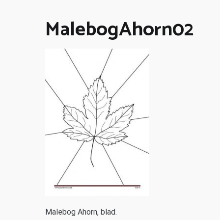
MalebogAhorn02
M
alebog Ahorn, blad.