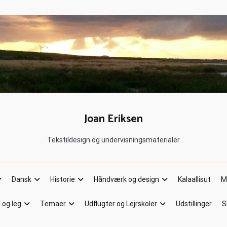
Joan Eriksen
Tekstildesign og undervisningsmaterialer
Dansk
Historie
Håndværk og design
Kalaallisut
M
l og leg
Temaer
Udflugter og Lejrskoler
Udstillinger
S