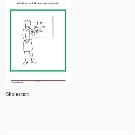
S
kolestart