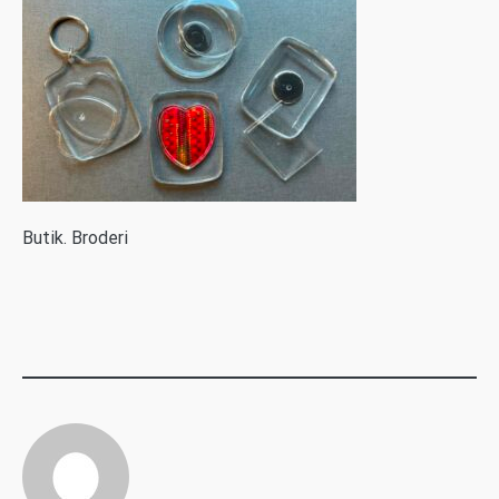
B
utik. Broderi