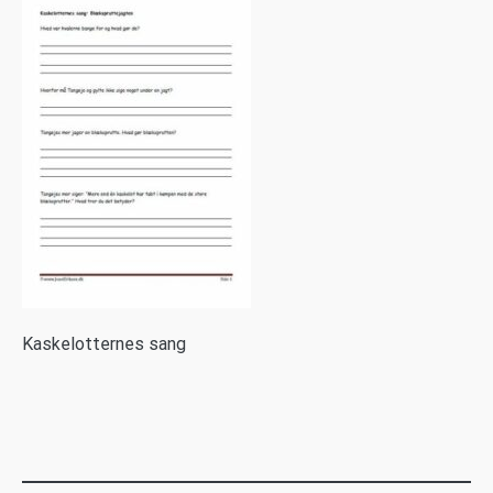
K
askelotternes sang