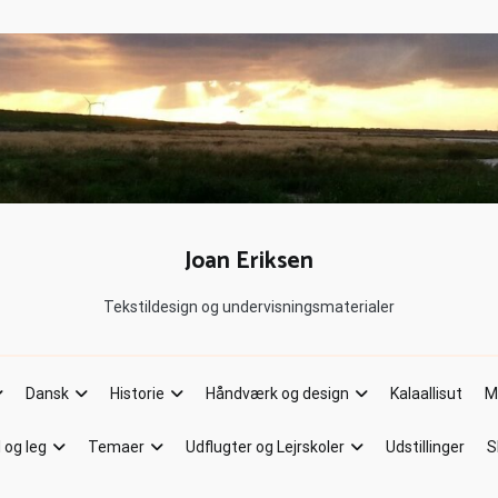
Joan Eriksen
Tekstildesign og undervisningsmaterialer
Dansk
Historie
Håndværk og design
Kalaallisut
M
l og leg
Temaer
Udflugter og Lejrskoler
Udstillinger
S