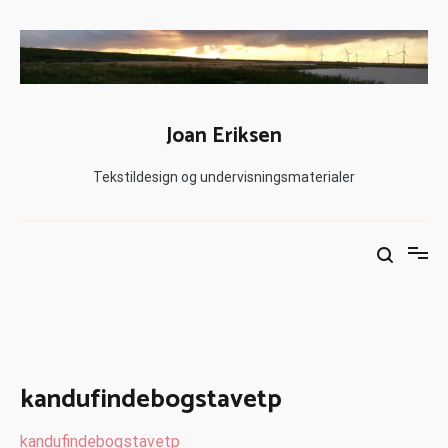
Joan Eriksen
Tekstildesign og undervisningsmaterialer
kandufindebogstavetp
kandufindebogstavetp