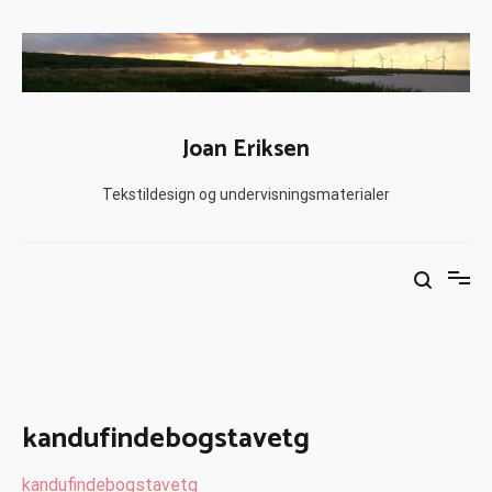
Joan Eriksen
Tekstildesign og undervisningsmaterialer
kandufindebogstavetg
kandufindebogstavetg