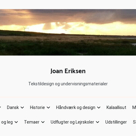
Joan Eriksen
Tekstildesign og undervisningsmaterialer
Dansk
Historie
Håndværk og design
Kalaallisut
M
l og leg
Temaer
Udflugter og Lejrskoler
Udstillinger
S