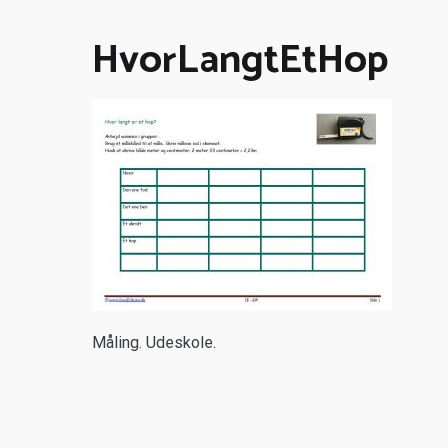
HvorLangtEtHop
M
åling. Udeskole.