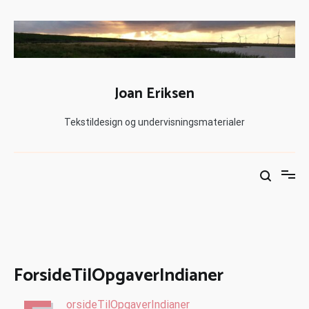
Joan Eriksen
Tekstildesign og undervisningsmaterialer
ForsideTilOpgaverIndianer
orsideTilOpgaverIndianer