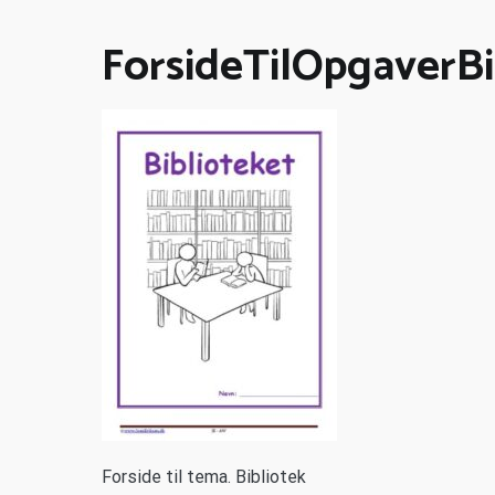
ForsideTilOpgaverBi
F
orside til tema. Bibliotek