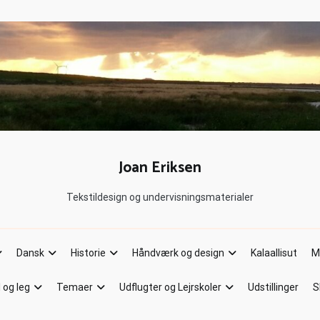
Joan Eriksen
Tekstildesign og undervisningsmaterialer
Dansk
Historie
Håndværk og design
Kalaallisut
M
l og leg
Temaer
Udflugter og Lejrskoler
Udstillinger
S