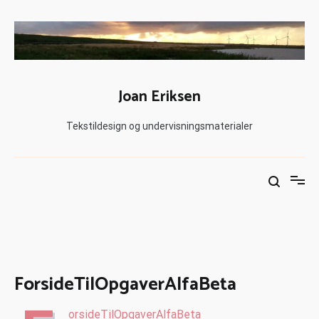
Joan Eriksen
Tekstildesign og undervisningsmaterialer
ForsideTilOpgaverAlfaBeta
orsideTilOpgaverAlfaBeta