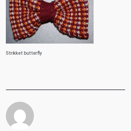
S
trikket butterfly