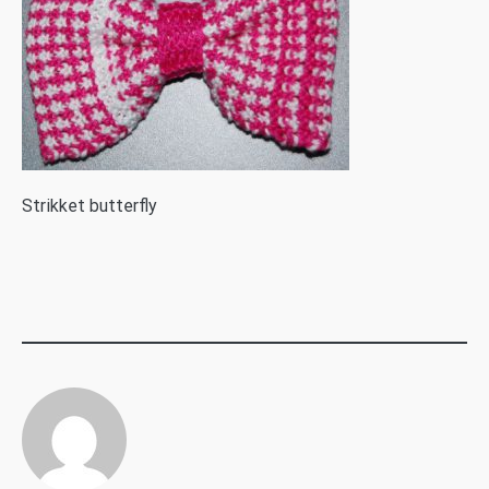
S
trikket butterfly