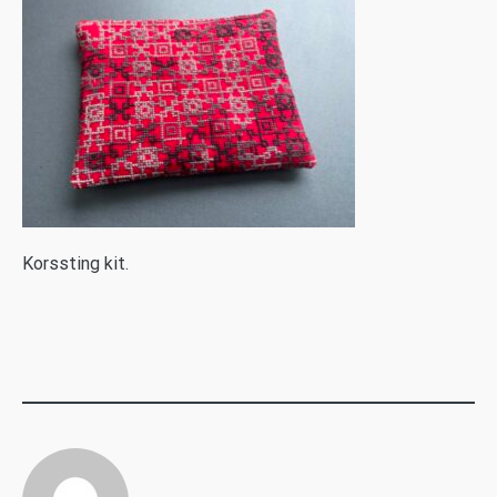
K
orssting kit.