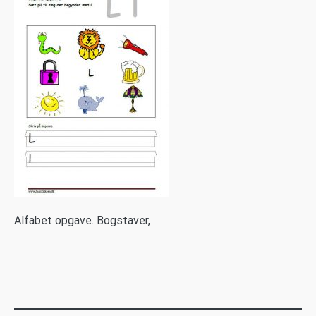
A
lfabet opgave. Bogstaver,