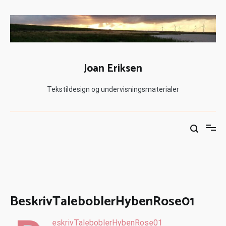
Joan Eriksen
Tekstildesign og undervisningsmaterialer
BeskrivTaleboblerHybenRose01
eskrivTaleboblerHybenRose01