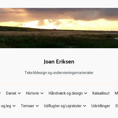
Joan Eriksen
Tekstildesign og undervisningsmaterialer
Dansk
Historie
Håndværk og design
Kalaallisut
M
l og leg
Temaer
Udflugter og Lejrskoler
Udstillinger
S