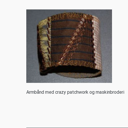
A
rmbånd med crazy patchwork og maskinbroderi