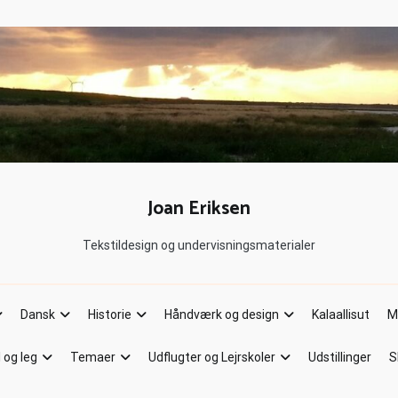
Joan Eriksen
Tekstildesign og undervisningsmaterialer
Dansk
Historie
Håndværk og design
Kalaallisut
M
l og leg
Temaer
Udflugter og Lejrskoler
Udstillinger
S