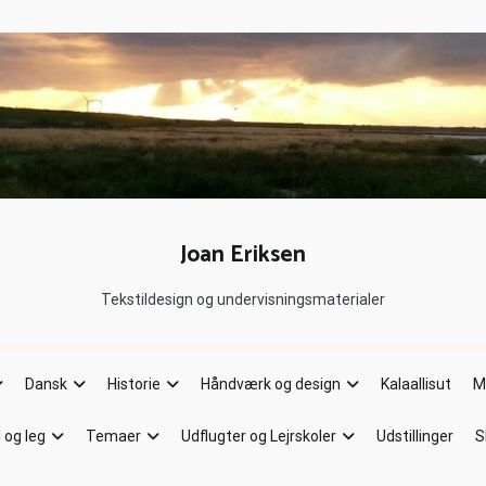
Joan Eriksen
Tekstildesign og undervisningsmaterialer
Dansk
Historie
Håndværk og design
Kalaallisut
M
l og leg
Temaer
Udflugter og Lejrskoler
Udstillinger
S