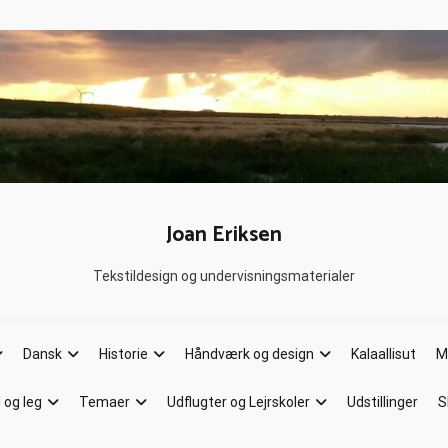
Joan Eriksen
Tekstildesign og undervisningsmaterialer
Dansk
Historie
Håndværk og design
Kalaallisut
M
l og leg
Temaer
Udflugter og Lejrskoler
Udstillinger
S