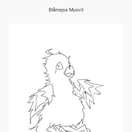
Blåmejse Musvit