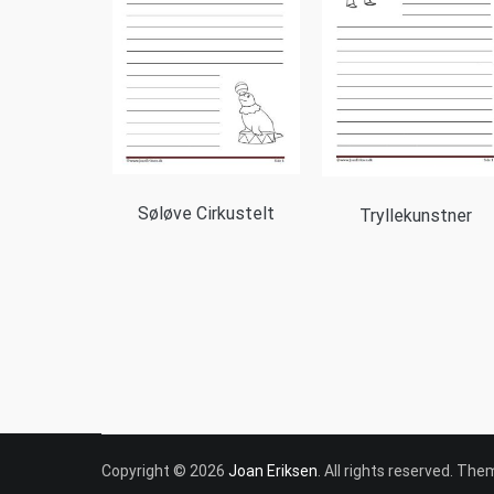
Søløve Cirkustelt
Tryllekunstner
Copyright © 2026
Joan Eriksen
. All rights reserved. Th