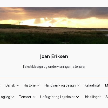
Joan Eriksen
Tekstildesign og undervisningsmaterialer
Dansk
Historie
Håndværk og design
Kalaallisut
M
l og leg
Temaer
Udflugter og Lejrskoler
Udstillinger
S