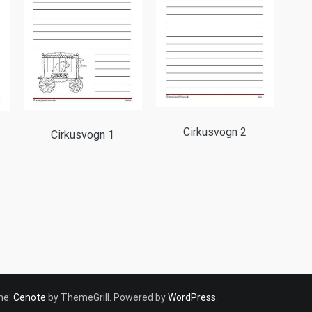
Cirkusvogn 2
Cirkusvogn 1
eme:
Cenote
by ThemeGrill. Powered by
WordPress
.