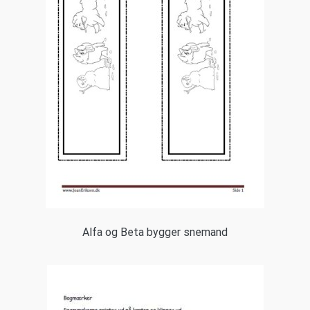
Alfa og Beta bygger snemand