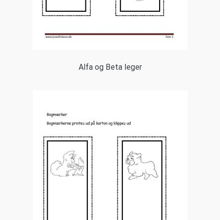
Alfa og Beta leger