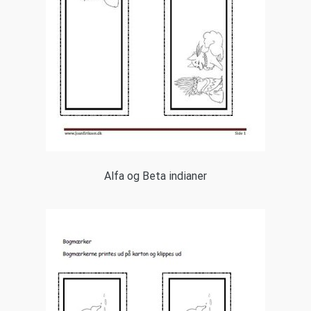
Alfa og Beta indianer