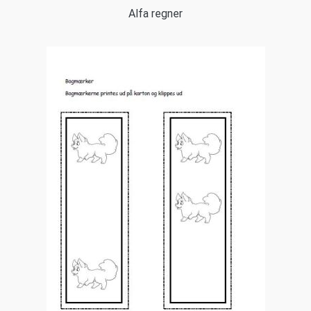
Alfa regner