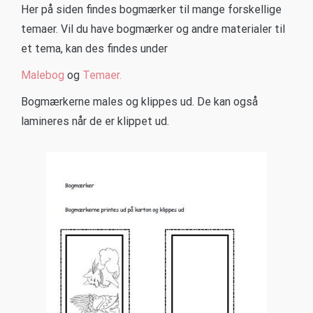
Her på siden findes bogmærker til mange forskellige
temaer. Vil du have bogmærker og andre materialer til
et tema, kan des findes under
Malebog
og
Temaer.
Bogmærkerne males og klippes ud. De kan også
lamineres når de er klippet ud.