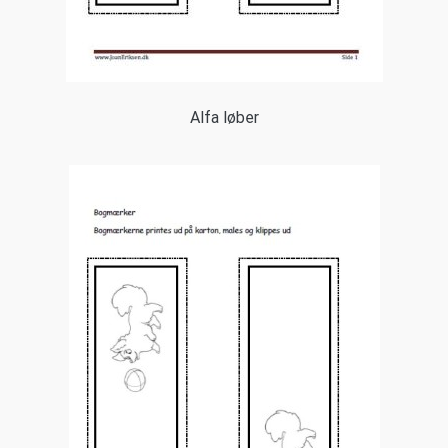
Alfa løber