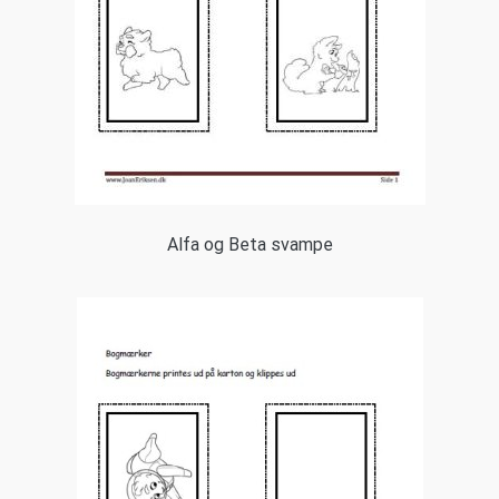
Alfa og Beta svampe