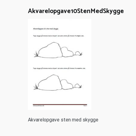
Akvarelopgave10StenMedSkygge
Akvarelopgave sten med skygge