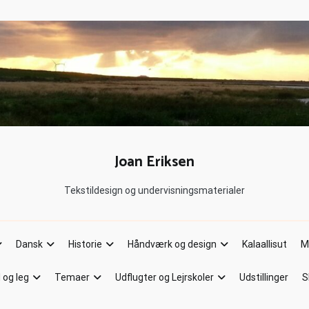
Joan Eriksen
Tekstildesign og undervisningsmaterialer
Dansk
Historie
Håndværk og design
Kalaallisut
M
l og leg
Temaer
Udflugter og Lejrskoler
Udstillinger
S